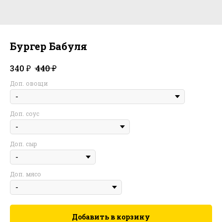
Бургер Бабуля
₽
₽
340
440
Доп. овощи
Доп. соус
Доп. сыр
Доп. мясо
Добавить в корзину