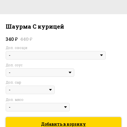
Шаурма С курицей
₽
₽
340
440
Доп. овощи
Доп. соус
Доп. сыр
Доп. мясо
Добавить в корзину