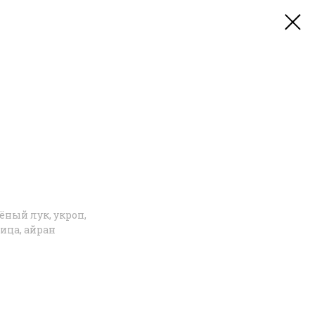
ёный лук, укроп,
чица, айран