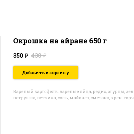
Окрошка на айране 650 г
₽
₽
350
430
Добавить в корзину
Варёный картофель, варёные яйца, редис, огурцы, зел
петрушка, ветчина, соль, майонез, сметана, хрен, гор