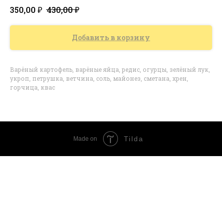
₽
₽
350,00
430,00
Добавить в корзину
Варёный картофель, варёные яйца, редис, огурцы, зелёный лук,
укроп, петрушка, ветчина, соль, майонез, сметана, хрен,
горчица, квас
Tilda
Made on